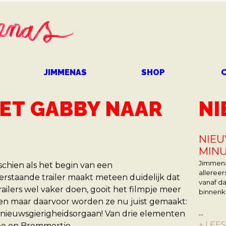
Overslaan
en naar
de
inhoud
gaan
JIMMENAS
SHOP
MET GABBY NAAR
N
NIEU
MIN
Jimmenas
schien als het begin van een
allereer
rstaande trailer maakt meteen duidelijk dat
vanaf da
 trailers wel vaker doen, gooit het filmpje meer
binnenko
n maar daarvoor worden ze nu juist gemaakt:
...
je nieuwsgierigheidsorgaan! Van drie elementen
+ LEE
Zee en Brommertje.