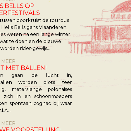
S BELLS OP
ERFESTIVALS
ussen doorkruist de tourbus
 Hells Bells gans Vlaanderen.
es weten na een lange winter
wat te doen en de blauwe
worden rider-gewijs...
S MEER
T MET BALLEN!
en gaan de lucht in,
stallen worden plots zeer
dig, meterslange polonaises
n zich in en schoonmoeders
ken spontaan cognac bij waar
I.A...
S MEER
WE VOORSTELLING: