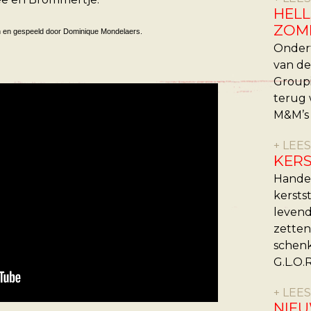
HELL
ZOM
n en gespeeld door Dominique Mondelaers.
Ondert
van de
Groupi
terug 
M&M’s 
+ LEE
KERS
Hand
kerst
leven
zette
schen
G.L.O.R.
+ LEE
NIEU