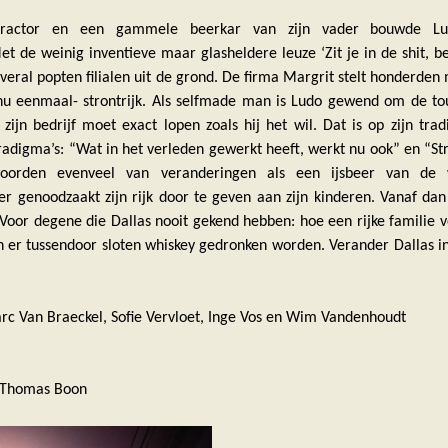
ractor en een gammele beerkar van zijn vader bouwde Lu
 de weinig inventieve maar glasheldere leuze ‘Zit je in de shit, be
Overal popten filialen uit de grond. De firma Margrit stelt honderde
nu eenmaal- strontrijk. Als selfmade man is Ludo gewend om de tou
jn bedrijf moet exact lopen zoals hij het wil. Dat is op zijn trad
adigma’s: “Wat in het verleden gewerkt heeft, werkt nu ook” en “Stro
oorden evenveel van veranderingen als een ijsbeer van de w
 genoodzaakt zijn rijk door te geven aan zijn kinderen. Vanaf dan 
 Voor degene die Dallas nooit gekend hebben: hoe een rijke familie 
en er tussendoor sloten whiskey gedronken worden. Verander Dallas 
c Van Braeckel, Sofie Vervloet, Inge Vos en Wim Vandenhoudt
: Thomas Boon