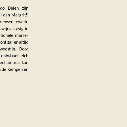
do Delen zijn
l dan Margrit!’
n mensen tewerk.
wtjes stevig in
itionele manier
nt zal er altijd
oestijn. Door
ontwikkelt zich
veel ambras kan
in de Kempen en