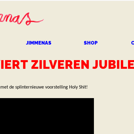
Overslaan
en naar
de
inhoud
gaan
JIMMENAS
SHOP
IERT ZILVEREN JUBIL
met de splinternieuwe voorstelling Holy Shit!